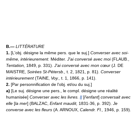
B.—
LITTÉRATURE
1.
[L'obj. désigne la même pers. que le suj.]
Converser avec soi-
même, intérieurement.
Méditer.
J'ai conversé avec moi
(FLAUB.,
Tentation,
1849, p. 331).
J'ai conversé avec mon cœur
(J. DE
MAISTRE,
Soirées St-Pétersb.,
t. 2, 1821, p. 81).
Converser
intérieurement
(TAINE,
Voy.,
t. 1, 1866, p. 141).
2.
[Par personnification de l'obj. et/ou du suj.]
a)
[Le suj. désigne une pers., le compl. désigne une réalité
humanisée]
Converser avec les livres.
Il
[
l'enfant
]
conversait avec
elle
[
la mer
] (BALZAC,
Enfant maudit,
1831-36, p. 392).
Je
converse avec les fleurs
(A. ARNOUX,
Calendr. Fl.,
1946, p. 159).