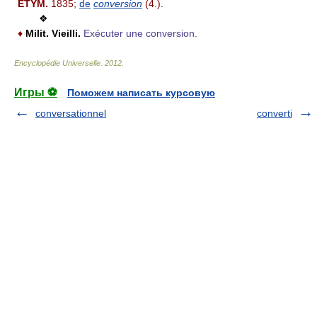
ÉTYM.
1835;
de
conversion
(4.).
❖
♦
Milit.
Vieilli.
Exécuter une conversion.
Encyclopédie Universelle
.
2012
.
Игры ⚽
Поможем написать курсовую
conversationnel
converti