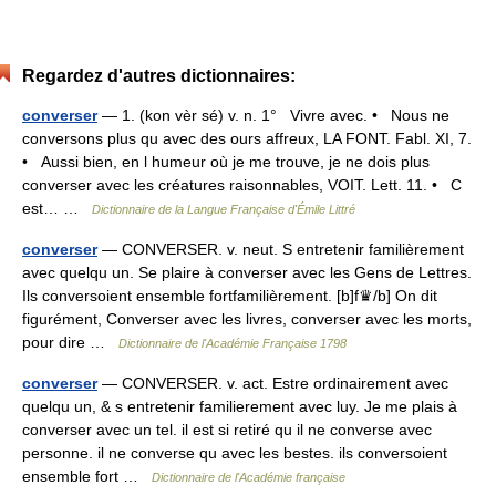
Regardez d'autres dictionnaires:
converser
— 1. (kon vèr sé) v. n. 1° Vivre avec. • Nous ne
conversons plus qu avec des ours affreux, LA FONT. Fabl. XI, 7.
• Aussi bien, en l humeur où je me trouve, je ne dois plus
converser avec les créatures raisonnables, VOIT. Lett. 11. • C
est… …
Dictionnaire de la Langue Française d'Émile Littré
converser
— CONVERSER. v. neut. S entretenir familièrement
avec quelqu un. Se plaire à converser avec les Gens de Lettres.
Ils conversoient ensemble fortfamilièrement. [b]f♛/b] On dit
figurément, Converser avec les livres, converser avec les morts,
pour dire …
Dictionnaire de l'Académie Française 1798
converser
— CONVERSER. v. act. Estre ordinairement avec
quelqu un, & s entretenir familierement avec luy. Je me plais à
converser avec un tel. il est si retiré qu il ne converse avec
personne. il ne converse qu avec les bestes. ils conversoient
ensemble fort …
Dictionnaire de l'Académie française