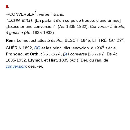
II.
2
⇒CONVERSER
, verbe intrans.
TECHN. MILIT.
[En parlant d'un corps de troupe, d'une armée]
,,Exécuter une conversion`` (
Ac.
1835-1932).
Converser à droite,
à gauche (
Ac.
1835-1932).
e
Rem.
Le mot est attesté ds
Ac.,
BESCH. 1845, LITTRÉ,
Lar. 19
,
e
GUÉRIN 1892,
DG
et les princ. dict. encyclop. du XX
siècle.
Prononc. et Orth. :
[
],
(
je
) converse
[
]. Ds
Ac.
1835-1932.
Étymol. et Hist.
1835 (
Ac.
). Dér. du rad. de
conversion
; dés.
-er.